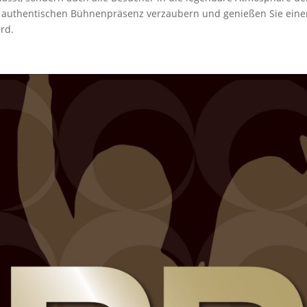
 authentischen Bühnenpräsenz verzaubern und genießen Sie einen
rd.