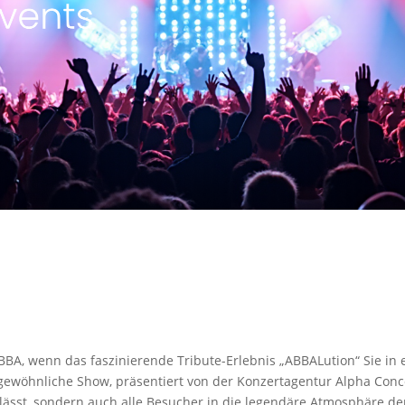
BBA, wenn das faszinierende Tribute-Erlebnis „ABBALution“ Sie in e
ewöhnliche Show, präsentiert von der Konzertagentur Alpha Concer
lässt, sondern auch alle Besucher in die legendäre Atmosphäre der 