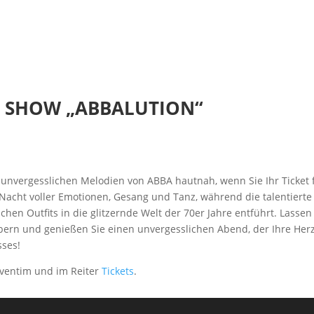
TE SHOW „ABBALUTION“
unvergesslichen Melodien von ABBA hautnah, wenn Sie Ihr Ticket 
e Nacht voller Emotionen, Gesang und Tanz, während die talentiert
n Outfits in die glitzernde Welt der 70er Jahre entführt. Lassen
ern und genießen Sie einen unvergesslichen Abend, der Ihre Herze
sses!
Eventim u
nd im Reiter
Tickets
.