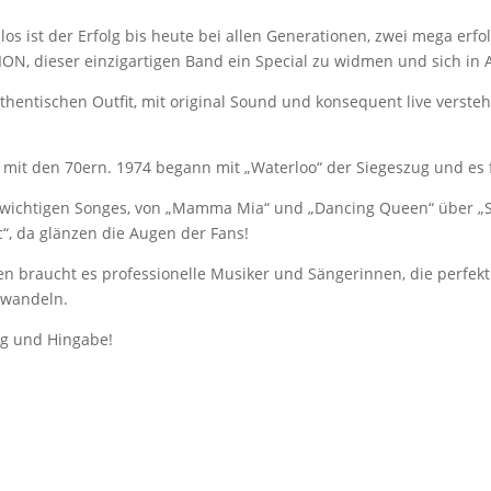
los ist der Erfolg bis heute bei allen Generationen, zwei mega er
ON, dieser einzigartigen Band ein Special zu widmen und sich in
entischen Outfit, mit original Sound und konsequent live versteht 
.
mit den 70ern. 1974 begann mit „Waterloo“ der Siegeszug und es f
e wichtigen Songes, von „Mamma Mia“ und „Dancing Queen“ über „Sou
c“, da glänzen die Augen der Fans!
 braucht es professionelle Musiker und Sängerinnen, die perfekt 
rwandeln.
ng und Hingabe!